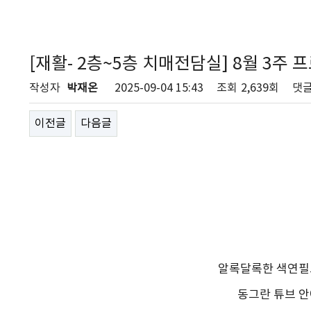
[재활- 2층~5층 치매전담실] 8월 3주 
작성자
박재온
2025-09-04 15:43
조회
2,639회
댓
이전글
다음글
알록달록한 색연필
동그란 튜브 안