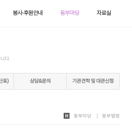
봉사·후원안내
동부마당
자료실
니다.
단표)
상담&문의
기관견학 및 대관신청
HOME
동부마당
동부앨범