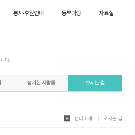
봉사·후원안내
동부마당
자료실
니다.
기
섬기는 사람들
오시는 길
HOME
센터소개
오시는 길