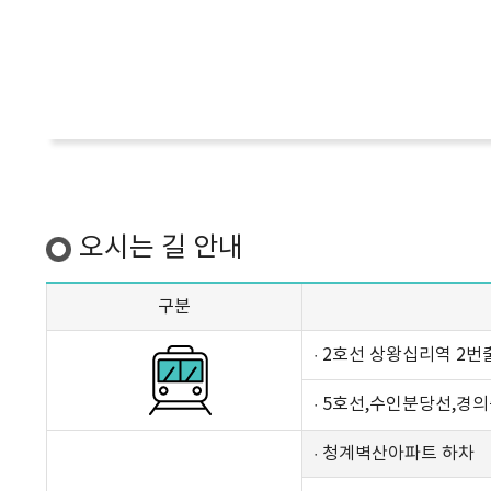
오시는 길 안내
구분
· 2호선 상왕십리역 2번
· 5호선,수인분당선,경
· 청계벽산아파트 하차